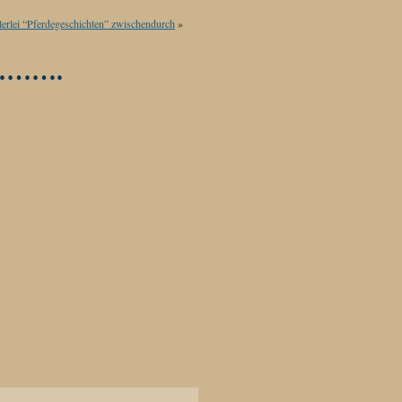
lerlei “Pferdegeschichten” zwischendurch
»
………….