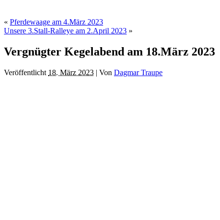
«
Pferdewaage am 4.März 2023
Unsere 3.Stall-Ralleye am 2.April 2023
»
Vergnügter Kegelabend am 18.März 2023
Veröffentlicht
18. März 2023
|
Von
Dagmar Traupe