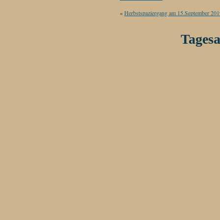
«
Herbstspaziergang am 15.September 201
Tagesa